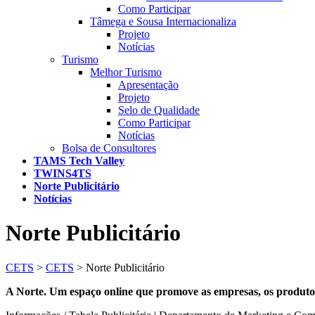
Como Participar
Tâmega e Sousa Internacionaliza
Projeto
Notícias
Turismo
Melhor Turismo
Apresentação
Projeto
Selo de Qualidade
Como Participar
Notícias
Bolsa de Consultores
TAMS Tech Valley
TWINS4TS
Norte Publicitário
Notícias
Norte Publicitário
CETS
>
CETS
>
Norte Publicitário
A Norte. Um espaço online que promove as empresas, os produtos