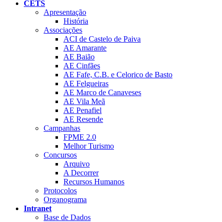
CETS
Apresentação
História
Associações
ACI de Castelo de Paiva
AE Amarante
AE Baião
AE Cinfães
AE Fafe, C.B. e Celorico de Basto
AE Felgueiras
AE Marco de Canaveses
AE Vila Meã
AE Penafiel
AE Resende
Campanhas
FPME 2.0
Melhor Turismo
Concursos
Arquivo
A Decorrer
Recursos Humanos
Protocolos
Organograma
Intranet
Base de Dados