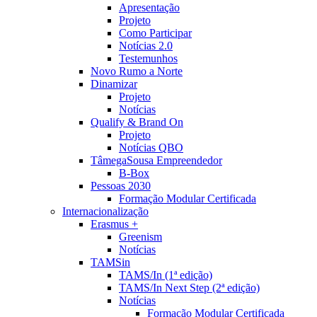
Apresentação
Projeto
Como Participar
Notícias 2.0
Testemunhos
Novo Rumo a Norte
Dinamizar
Projeto
Notícias
Qualify & Brand On
Projeto
Notícias QBO
TâmegaSousa Empreendedor
B-Box
Pessoas 2030
Formação Modular Certificada
Internacionalização
Erasmus +
Greenism
Notícias
TAMSin
TAMS/In (1ª edição)
TAMS/In Next Step (2ª edição)
Notícias
Formação Modular Certificada