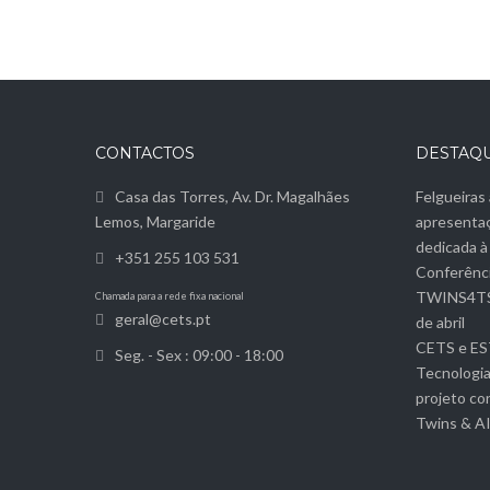
CONTACTOS
DESTAQ
Casa das Torres, Av. Dr. Magalhães
Felgueiras
Lemos, Margaride
apresenta
dedicada à 
+351 255 103 531
Conferênci
TWINS4TS r
Chamada para a rede fixa nacional
geral@cets.pt
de abril
CETS e EST
Seg. - Sex : 09:00 - 18:00
Tecnologi
projeto co
Twins & AI