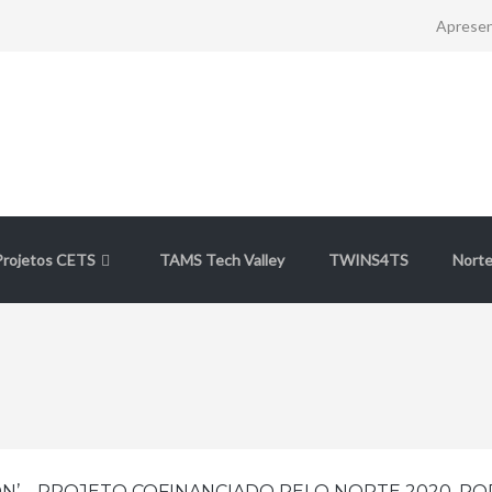
Aprese
Projetos CETS
TAMS Tech Valley
TWINS4TS
Norte
ON’ – PROJETO COFINANCIADO PELO NORTE 2020, PO