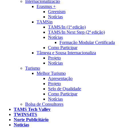
Internacionalização
Erasmus +
Greenism
Notícias
TAMSin
TAMS/In (1ª edição)
TAMS/In Next Step (2ª edição)
Notícias
Formação Modular Certificada
Como Participar
Tâmega e Sousa Internacionaliza
Projeto
Notícias
Turismo
Melhor Turismo
Apresentação
Projeto
Selo de Qualidade
Como Participar
Notícias
Bolsa de Consultores
TAMS Tech Valley
TWINS4TS
Norte Publicitário
Notícias