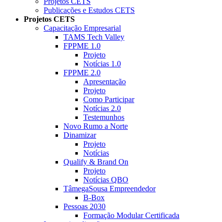
Projetos CETS
Publicações e Estudos CETS
Projetos CETS
Capacitação Empresarial
TAMS Tech Valley
FPPME 1.0
Projeto
Notícias 1.0
FPPME 2.0
Apresentação
Projeto
Como Participar
Notícias 2.0
Testemunhos
Novo Rumo a Norte
Dinamizar
Projeto
Notícias
Qualify & Brand On
Projeto
Notícias QBO
TâmegaSousa Empreendedor
B-Box
Pessoas 2030
Formação Modular Certificada