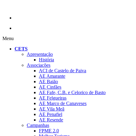
Menu
CETS
Apresentação
História
Associações
ACI de Castelo de Paiva
AE Amarante
AE Baião
AE Cinfães
AE Fafe, C.B. e Celorico de Basto
AE Felgueiras
AE Marco de Canaveses
AE Vila Meã
AE Penafiel
AE Resende
Campanhas
FPME 2.0