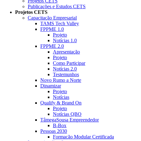
Projetos CETS
Publicações e Estudos CETS
Projetos CETS
Capacitação Empresarial
TAMS Tech Valley
FPPME 1.0
Projeto
Notícias 1.0
FPPME 2.0
Apresentação
Projeto
Como Participar
Notícias 2.0
Testemunhos
Novo Rumo a Norte
Dinamizar
Projeto
Notícias
Qualify & Brand On
Projeto
Notícias QBO
TâmegaSousa Empreendedor
B-Box
Pessoas 2030
Formação Modular Certificada