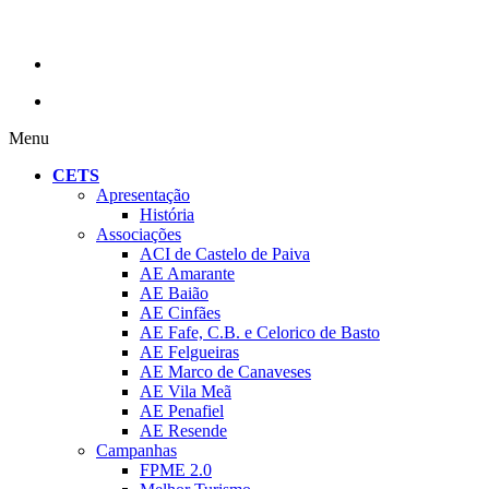
Menu
CETS
Apresentação
História
Associações
ACI de Castelo de Paiva
AE Amarante
AE Baião
AE Cinfães
AE Fafe, C.B. e Celorico de Basto
AE Felgueiras
AE Marco de Canaveses
AE Vila Meã
AE Penafiel
AE Resende
Campanhas
FPME 2.0