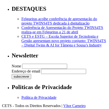
DESTAQUES
Felgueiras acolhe conferência de apresentação do
projeto TWINS4TS dedicada à digitalização
Conferência de Apresentação do Projeto TWINS4TS
realiza-se em Felgueiras a 21 de abril
CETS e ESTG – Escola Superior de Tecnologia e
Gestão apresentam novo projeto conjunto: TWINS4TS
– Digital Twins & AI for Tâmega e Sousa’s Industry
Newsletter
Nome
Endereço de email
Politicas de Privacidade
Política de Privacidade
CETS - Todos os Direitos Reservados |
Vítor Carneiro