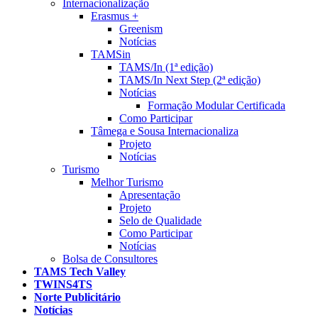
Internacionalização
Erasmus +
Greenism
Notícias
TAMSin
TAMS/In (1ª edição)
TAMS/In Next Step (2ª edição)
Notícias
Formação Modular Certificada
Como Participar
Tâmega e Sousa Internacionaliza
Projeto
Notícias
Turismo
Melhor Turismo
Apresentação
Projeto
Selo de Qualidade
Como Participar
Notícias
Bolsa de Consultores
TAMS Tech Valley
TWINS4TS
Norte Publicitário
Notícias