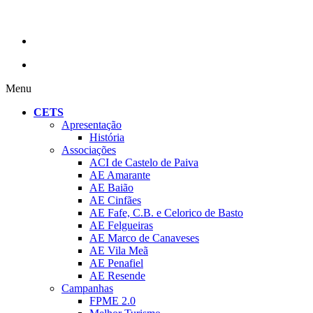
Menu
CETS
Apresentação
História
Associações
ACI de Castelo de Paiva
AE Amarante
AE Baião
AE Cinfães
AE Fafe, C.B. e Celorico de Basto
AE Felgueiras
AE Marco de Canaveses
AE Vila Meã
AE Penafiel
AE Resende
Campanhas
FPME 2.0