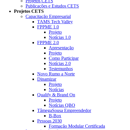
Projetos CETS
Publicações e Estudos CETS
Projetos CETS
Capacitação Empresarial
TAMS Tech Valley
FPPME 1.0
Projeto
Notícias 1.0
FPPME 2.0
Apresentação
Projeto
Como Participar
Notícias 2.0
Testemunhos
Novo Rumo a Norte
Dinamizar
Projeto
Notícias
Qualify & Brand On
Projeto
Notícias QBO
TâmegaSousa Empreendedor
B-Box
Pessoas 2030
Formação Modular Certificada