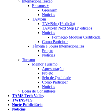
Internacionalização
Erasmus +
Greenism
Notícias
TAMSin
TAMS/In (1ª edição)
TAMS/In Next Step (2ª edição)
Notícias
Formação Modular Certificada
Como Participar
Tâmega e Sousa Internacionaliza
Projeto
Notícias
Turismo
Melhor Turismo
Apresentação
Projeto
Selo de Qualidade
Como Participar
Notícias
Bolsa de Consultores
TAMS Tech Valley
TWINS4TS
Norte Publicitário
Notícias