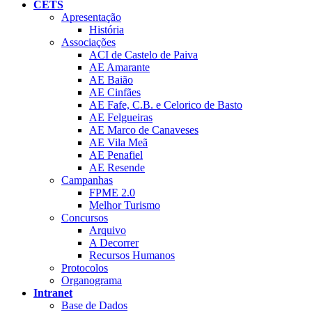
CETS
Apresentação
História
Associações
ACI de Castelo de Paiva
AE Amarante
AE Baião
AE Cinfães
AE Fafe, C.B. e Celorico de Basto
AE Felgueiras
AE Marco de Canaveses
AE Vila Meã
AE Penafiel
AE Resende
Campanhas
FPME 2.0
Melhor Turismo
Concursos
Arquivo
A Decorrer
Recursos Humanos
Protocolos
Organograma
Intranet
Base de Dados