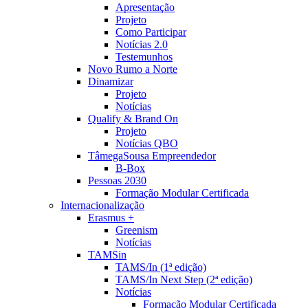
Apresentação
Projeto
Como Participar
Notícias 2.0
Testemunhos
Novo Rumo a Norte
Dinamizar
Projeto
Notícias
Qualify & Brand On
Projeto
Notícias QBO
TâmegaSousa Empreendedor
B-Box
Pessoas 2030
Formação Modular Certificada
Internacionalização
Erasmus +
Greenism
Notícias
TAMSin
TAMS/In (1ª edição)
TAMS/In Next Step (2ª edição)
Notícias
Formação Modular Certificada